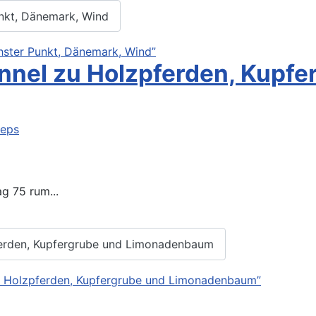
unkt, Dänemark, Wind
hster Punkt, Dänemark, Wind”
unnel zu Holzpferden, Kupf
teps
ag 75 rum...
pferden, Kupfergrube und Limonadenbaum
zu Holzpferden, Kupfergrube und Limonadenbaum”