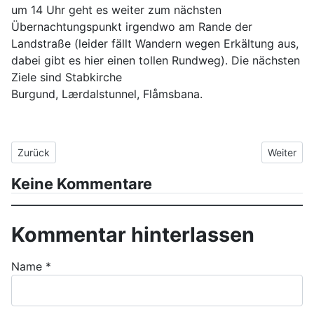
um 14 Uhr geht es weiter zum nächsten
Übernachtungspunkt irgendwo am Rande der
Landstraße (leider fällt Wandern wegen Erkältung aus,
dabei gibt es hier einen tollen Rundweg). Die nächsten
Ziele sind Stabkirche
Burgund, Lærdalstunnel, Flåmsbana.
Vorheriger Beitrag: Tag 54 bis Tag 60 Corona lässt grüßen... S
Nächster 
Zurück
Weiter
Keine Kommentare
Kommentar hinterlassen
Name
*