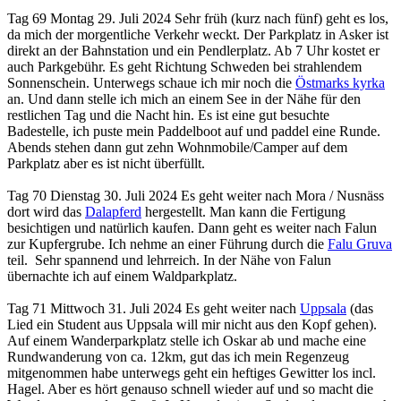
Tag 69 Montag 29. Juli 2024 Sehr früh (kurz nach fünf) geht es los,
da mich der morgentliche Verkehr weckt. Der Parkplatz in Asker ist
direkt an der Bahnstation und ein Pendlerplatz. Ab 7 Uhr kostet er
auch Parkgebühr. Es geht Richtung Schweden bei strahlendem
Sonnenschein. Unterwegs schaue ich mir noch die
Östmarks kyrka
an. Und dann stelle ich mich an einem See in der Nähe für den
restlichen Tag und die Nacht hin. Es ist eine gut besuchte
Badestelle, ich puste mein Paddelboot auf und paddel eine Runde.
Abends stehen dann gut zehn Wohnmobile/Camper auf dem
Parkplatz aber es ist nicht überfüllt.
Tag 70 Dienstag 30. Juli 2024 Es geht weiter nach Mora / Nusnäss
dort wird das
Dalapferd
hergestellt. Man kann die Fertigung
besichtigen und natürlich kaufen. Dann geht es weiter nach Falun
zur Kupfergrube. Ich nehme an einer Führung durch die
Falu Gruva
teil. Sehr spannend und lehrreich. In der Nähe von Falun
übernachte ich auf einem Waldparkplatz.
Tag 71 Mittwoch 31. Juli 2024 Es geht weiter nach
Uppsala
(das
Lied ein Student aus Uppsala will mir nicht aus den Kopf gehen).
Auf einem Wanderparkplatz stelle ich Oskar ab und mache eine
Rundwanderung von ca. 12km, gut das ich mein Regenzeug
mitgenommen habe unterwegs geht ein heftiges Gewitter los incl.
Hagel. Aber es hört genauso schnell wieder auf und so macht die