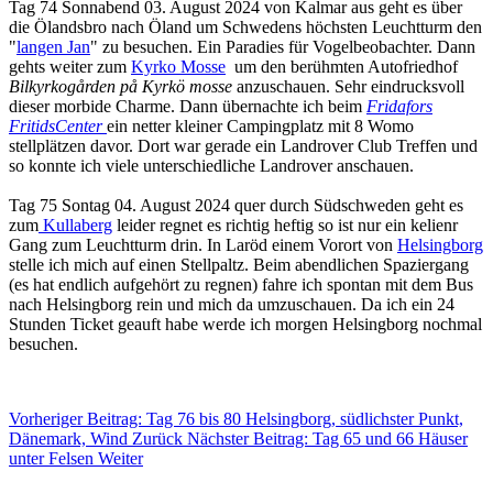
Tag 74 Sonnabend 03. August 2024 von Kalmar aus geht es über
die Ölandsbro nach Öland um Schwedens höchsten Leuchtturm den
"
langen Jan
" zu besuchen. Ein Paradies für Vogelbeobachter. Dann
gehts weiter zum
Kyrko Mosse
um den berühmten Autofriedhof
Bilkyrkogården på Kyrkö mosse
anzuschauen. Sehr eindrucksvoll
dieser morbide Charme. Dann übernachte ich beim
Fridafors
FritidsCenter
ein netter kleiner Campingplatz mit 8 Womo
stellplätzen davor. Dort war gerade ein Landrover Club Treffen und
so konnte ich viele unterschiedliche Landrover anschauen.
Tag 75 Sontag 04. August 2024 quer durch Südschweden geht es
zum
Kullaberg
leider regnet es richtig heftig so ist nur ein kelienr
Gang zum Leuchtturm drin. In Laröd einem Vorort von
Helsingborg
stelle ich mich auf einen Stellpaltz. Beim abendlichen Spaziergang
(es hat endlich aufgehört zu regnen) fahre ich spontan mit dem Bus
nach Helsingborg rein und mich da umzuschauen. Da ich ein 24
Stunden Ticket geauft habe werde ich morgen Helsingborg nochmal
besuchen.
Vorheriger Beitrag: Tag 76 bis 80 Helsingborg, südlichster Punkt,
Dänemark, Wind
Zurück
Nächster Beitrag: Tag 65 und 66 Häuser
unter Felsen
Weiter