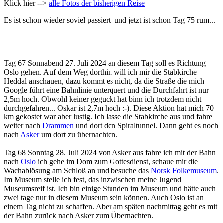
Klick hier -->
alle Fotos der bisherigen Reise
Es ist schon wieder soviel passiert und jetzt ist schon Tag 75 rum...
Tag 67 Sonnabend 27. Juli 2024 an diesem Tag soll es Richtung
Oslo gehen. Auf dem Weg dorthin will ich mir die Stabkirche
Heddal anschauen, dazu kommt es nicht, da die Straße die mich
Google führt eine Bahnlinie unterquert und die Durchfahrt ist nur
2,5m hoch. Obwohl keiner geguckt hat binn ich trotzdem nicht
durchgefahren... Oskar ist 2,7m hoch :-). Diese Aktion hat mich 70
km gekostet war aber lustig. Ich lasse die Stabkirche aus und fahre
weiter nach
Drammen
und dort den Spiraltunnel. Dann geht es noch
nach
Asker
um dort zu übernachten.
Tag 68 Sonntag 28. Juli 2024 von Asker aus fahre ich mit der Bahn
nach
Oslo
ich gehe im Dom zum Gottesdienst, schaue mir die
Wachablösung am Schloß an und besuche das
Norsk Folkemuseum
.
Im Museum stelle ich fest, das inzwischen meine Jugend
Museumsreif ist. Ich bin einige Stunden im Museum und hätte auch
zwei tage nur in diesem Museum sein können. Auch Oslo ist an
einem Tag nicht zu schaffen. Aber am späten nachmittag geht es mit
der Bahn zurück nach Asker zum Übernachten.