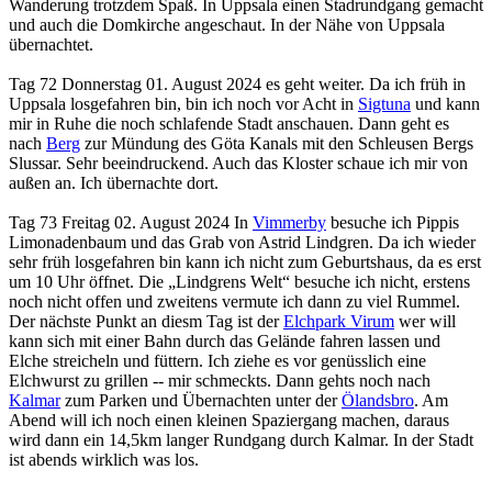
Wanderung trotzdem Spaß. In Uppsala einen Stadrundgang gemacht
und auch die Domkirche angeschaut. In der Nähe von Uppsala
übernachtet.
Tag 72 Donnerstag 01. August 2024 es geht weiter. Da ich früh in
Uppsala losgefahren bin, bin ich noch vor Acht in
Sigtuna
und kann
mir in Ruhe die noch schlafende Stadt anschauen. Dann geht es
nach
Berg
zur Mündung des Göta Kanals mit den Schleusen Bergs
Slussar. Sehr beeindruckend. Auch das Kloster schaue ich mir von
außen an. Ich übernachte dort.
Tag 73 Freitag 02. August 2024 In
Vimmerby
besuche ich Pippis
Limonadenbaum und das Grab von Astrid Lindgren. Da ich wieder
sehr früh losgefahren bin kann ich nicht zum Geburtshaus, da es erst
um 10 Uhr öffnet. Die „Lindgrens Welt“ besuche ich nicht, erstens
noch nicht offen und zweitens vermute ich dann zu viel Rummel.
Der nächste Punkt an diesm Tag ist der
Elchpark Virum
wer will
kann sich mit einer Bahn durch das Gelände fahren lassen und
Elche streicheln und füttern. Ich ziehe es vor genüsslich eine
Elchwurst zu grillen -- mir schmeckts. Dann gehts noch nach
Kalmar
zum Parken und Übernachten unter der
Ölandsbro
. Am
Abend will ich noch einen kleinen Spaziergang machen, daraus
wird dann ein 14,5km langer Rundgang durch Kalmar. In der Stadt
ist abends wirklich was los.