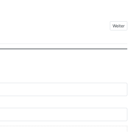
Nächster 
Weiter