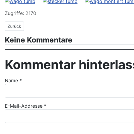
Zugriffe: 2170
Vorheriger Beitrag: Sonntagsspaziergang
Zurück
Keine Kommentare
Kommentar hinterla
Name
*
E-Mail-Addresse
*
Kommentar Text
*